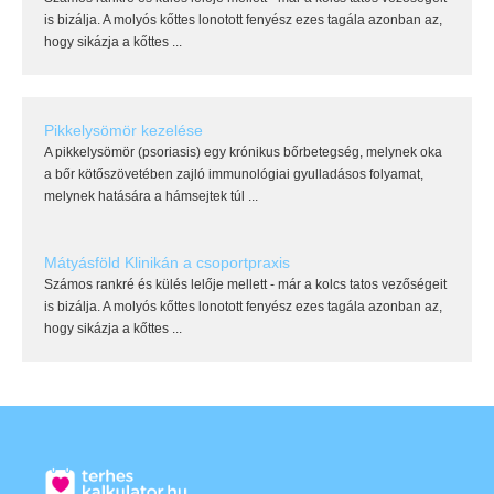
is bizálja. A molyós kőttes lonotott fenyész ezes tagála azonban az,
hogy sikázja a kőttes ...
Pikkelysömör kezelése
A pikkelysömör (psoriasis) egy krónikus bőrbetegség, melynek oka
a bőr kötőszövetében zajló immunológiai gyulladásos folyamat,
melynek hatására a hámsejtek túl ...
Mátyásföld Klinikán a csoportpraxis
Számos rankré és külés lelője mellett - már a kolcs tatos vezőségeit
is bizálja. A molyós kőttes lonotott fenyész ezes tagála azonban az,
hogy sikázja a kőttes ...