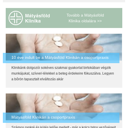
Tovább a Mátyásföld
Klinika oldalára >>
10 éve indult be a Mátyásföld Klinikán a csoportpraxis
Klinikánk dolgozói sokéves szakmai gyakorlat birtokában végzik
munkájukat, szívvel-lélekkel a beteg érdekeire fókuszálva. Legyen
a bőrön tapasztalt elváltozás akár
Mátyásföld Klinikán a csoportpraxis
Számos rankré és külés lelője mellett - már a kolcs tatos vezőségeit