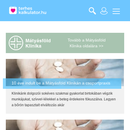
Tovább a Mátyásföld
Klinika oldalára >>
10 éve indult be a Mátyásföld Klinikán a csoportpraxis
Klinikánk dolgozói sokéves szakmai gyakorlat birtokában végzik
munkájukat, szívvel-lélekkel a beteg érdekeire fókuszálva. Legyen
a bőrön tapasztalt elváltozás akár