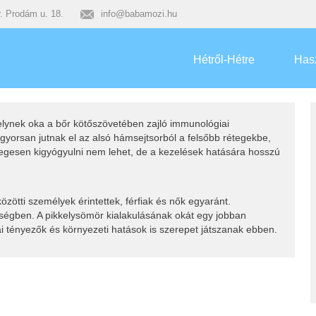
. Prodám u. 18.
info@babamozi.hu
Hétről-Hétre
Has
elynek oka a bőr kötőszövetében zajló immunológiai
gyorsan jutnak el az alsó hámsejtsorból a felsőbb rétegekbe,
egesen kigyógyulni nem lehet, de a kezelések hatására hosszú
özötti személyek érintettek, férfiak és nők egyaránt.
gben. A pikkelysömör kialakulásának okát egy jobban
i tényezők és környezeti hatások is szerepet játszanak ebben.