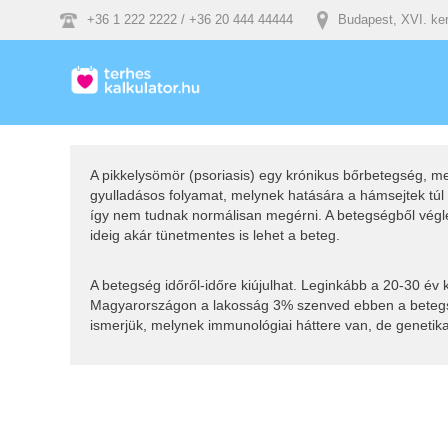
+36 1 222 2222 / +36 20 444 44444
Budapest, XVI. ker
A pikkelysömör (psoriasis) egy krónikus bőrbetegség, m
gyulladásos folyamat, melynek hatására a hámsejtek túl 
így nem tudnak normálisan megérni. A betegségből végl
ideig akár tünetmentes is lehet a beteg.
A betegség időről-időre kiújulhat. Leginkább a 20-30 év k
Magyarországon a lakosság 3% szenved ebben a betegsé
ismerjük, melynek immunológiai háttere van, de genetika