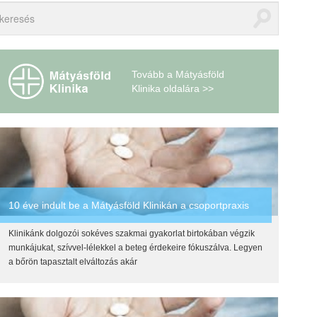
Tovább a Mátyásföld
Klinika oldalára >>
10 éve indult be a Mátyásföld Klinikán a csoportpraxis
Klinikánk dolgozói sokéves szakmai gyakorlat birtokában végzik
munkájukat, szívvel-lélekkel a beteg érdekeire fókuszálva. Legyen
a bőrön tapasztalt elváltozás akár