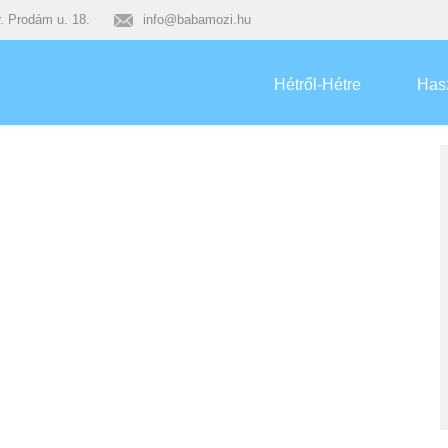
. Prodám u. 18.
info@babamozi.hu
Hétről-Hétre
Has