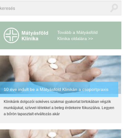
Tovább a Mátyásföld
Klinika oldalára >>
10 éve indult be a Mátyásföld Klinikán a csoportpraxis
Klinikánk dolgozói sokéves szakmai gyakorlat birtokában végzik
munkájukat, szívvel-lélekkel a beteg érdekeire fókuszálva. Legyen
a bőrön tapasztalt elváltozás akár